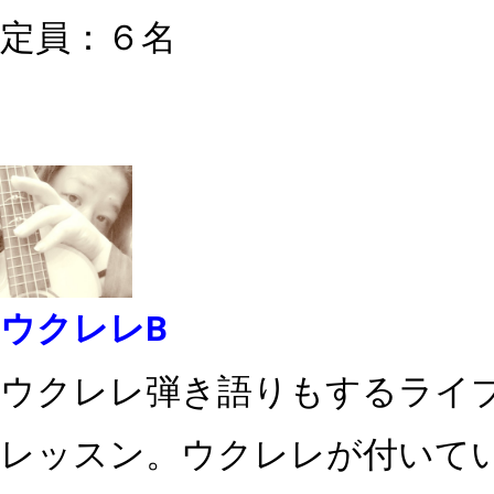
定員：６名
ウクレレB
ウクレレ弾き語りもするライ
レッスン。ウクレレが付いて