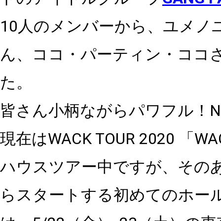
10
人のメンバーから、ユメノ
ん、ココ・パーティン・ココ
た。
皆さん小柄ながらパワフル！
N
現在は
WACK TOUR 2020
「
WA
ハウス
ツアー中です
が、
その
らスタートする初めてのホー