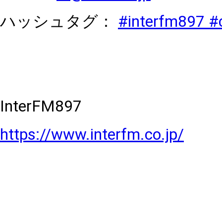
ハッシュタグ：
#interfm897 #
InterFM897
https://www.interfm.co.jp/