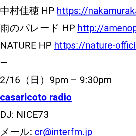
中村佳穂
HP
https://nakamura
雨のパレード
HP
http://ameno
NATURE
HP
https://nature-offici
—
2/16（日）9pm – 9:30pm
casaricoto radio
DJ: NICE73
メール:
cr@interfm.jp