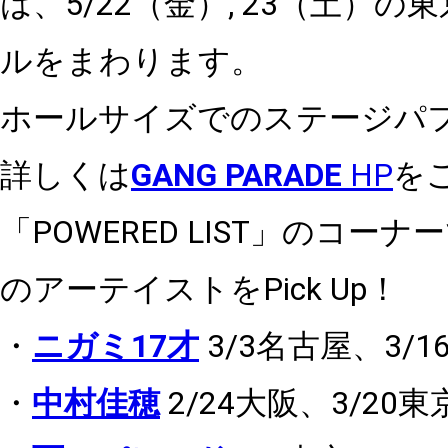
は、
5/22（金）, 23（土）
の東
ルをまわります。
ホールサイズでのステージパ
詳しくは
GANG PARADE
HP
を
「
POWERED LIST
」のコーナー
のアーテイストを
Pick Up
！
・
ニガミ
17
才
3/3
名古屋、
3/1
・
中村佳穂
2/24
大阪、
3/20
東