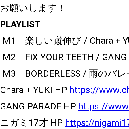
お願いします！
PLAYLIST
M1
楽しい蹴伸び
/
Chara + Y
M2
FiX YOUR TEETH
/ GANG
M3
BORDERLESS
/
雨のパレ
Chara + YUKI HP
https://www.c
GANG PARADE
HP
https://www
ニガミ
17
才
HP
https://nigami