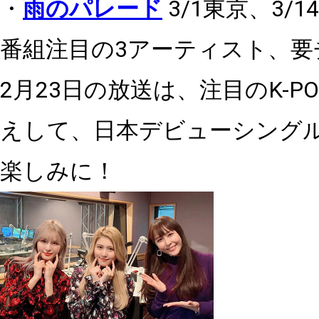
・
雨のパレード
3/1
東京、
3/14
番組注目の
3
アーティスト、要
2
月
23
日の放送は、注目の
K-P
えして、日本デビューシング
楽しみ
に！