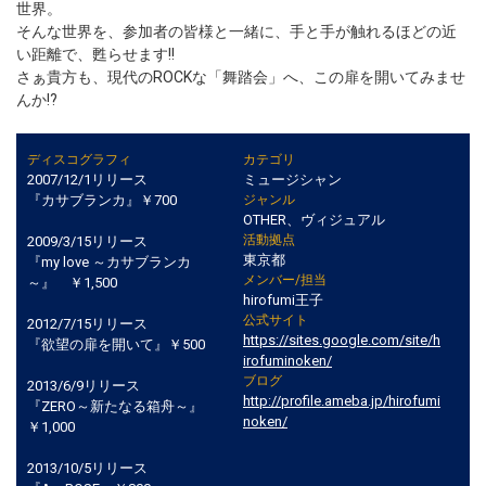
世界。
そんな世界を、参加者の皆様と一緒に、手と手が触れるほどの近
い距離で、甦らせます!!
さぁ貴方も、現代のROCKな「舞踏会」へ、この扉を開いてみませ
んか!?
ディスコグラフィ
カテゴリ
2007/12/1リリース
ミュージシャン
『カサブランカ』￥700
ジャンル
OTHER、ヴィジュアル
活動拠点
2009/3/15リリース
東京都
『my love ～カサブランカ
メンバー/担当
～』 ￥1,500
hirofumi王子
公式サイト
2012/7/15リリース
https://sites.google.com/site/h
『欲望の扉を開いて』￥500
irofuminoken/
ブログ
2013/6/9リリース
http://profile.ameba.jp/hirofumi
『ZERO～新たなる箱舟～』
noken/
￥1,000
2013/10/5リリース