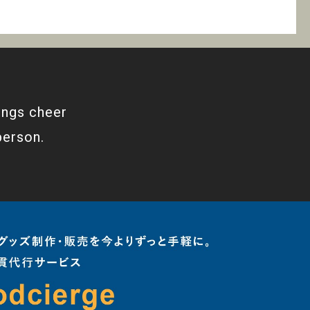
ings cheer
person.