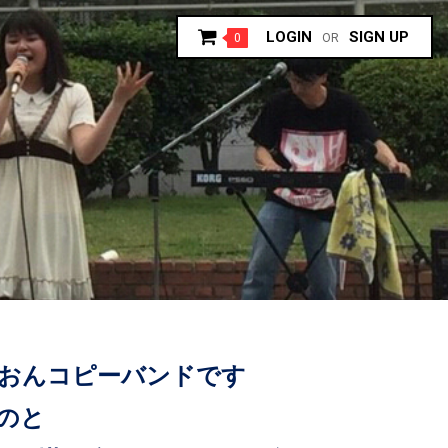
LOGIN
SIGN UP
0
OR
いおんコピーバンドです
るのと