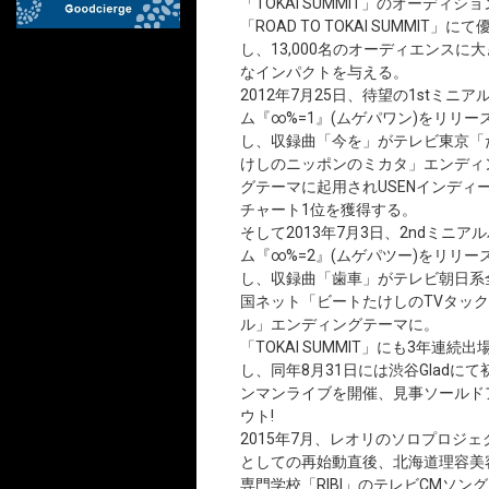
「TOKAI SUMMIT」のオーディショ
「ROAD TO TOKAI SUMMIT」にて
し、13,000名のオーディエンスに大
なインパクトを与える。
2012年7月25日、待望の1stミニア
ム『∞%=1』(ムゲパワン)をリリー
し、収録曲「今を」がテレビ東京「
けしのニッポンのミカタ」エンディ
グテーマに起用されUSENインディ
チャート1位を獲得する。
そして2013年7月3日、2ndミニア
ム『∞%=2』(ムゲパツー)をリリー
し、収録曲「歯車」がテレビ朝日系
国ネット「ビートたけしのTVタック
ル」エンディングテーマに。
「TOKAI SUMMIT」にも3年連続出
し、同年8月31日には渋谷Gladにて
ンマンライブを開催、見事ソールド
ウト!
2015年7月、レオリのソロプロジェ
としての再始動直後、北海道理容美
専門学校「RIBI」のテレビCMソン