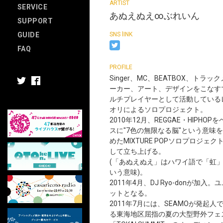
SERVICE
あぬえぬえ∞ぶれいん
SUPPORT
GUIDE
FAQ
Singer、MC、BEATBOX、トラック
ーカー、アート、デザインをこなす
ルチプレイヤーとして活動している
オリによるソロプロジェクト。
2010年12月、REGGAE・HIPHOP
スに"7色の無限なる脳"という意味
めたMIXTURE POPソロプロジェク
して立ち上げる。
(「あぬえぬえ」はハワイ語で「虹
いう意味)。
2011年4月、DJ Ryo-donが加入。
ットとなる。
2011年7月には、SEAMOが発起人
る東海地区屈指の夏の大型野外フェ