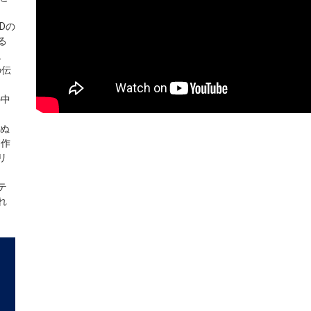
Dの
る
。
の伝
の中
えぬ
詞作
リ
テ
れ