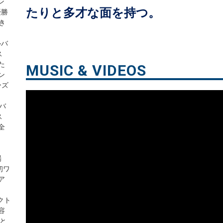
ン
たりと多才な面を持つ。
優勝
き
ルバ
ス
た
MUSIC & VIDEOS
ン
ーズ
ルバ
ス
全
場
初ワ
ア
クト
容
グと