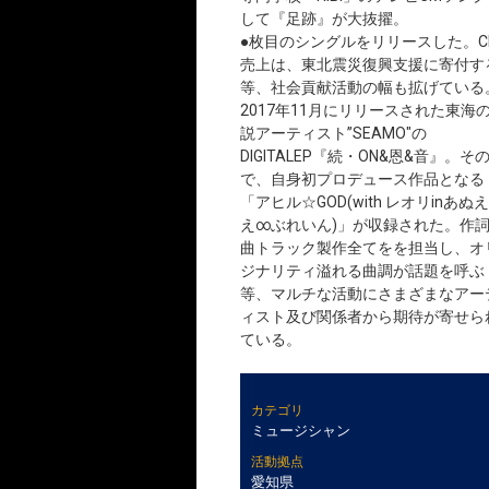
して『足跡』が大抜擢。
●枚目のシングルをリリースした。C
売上は、東北震災復興支援に寄付す
等、社会貢献活動の幅も拡げている
2017年11月にリリースされた東海
説アーティスト”SEAMO"の
DIGITALEP『続・ON&恩&音』。そ
で、自身初プロデュース作品となる
「アヒル☆GOD(with レオリinあぬ
え∞ぶれいん)」が収録された。作
曲トラック製作全てをを担当し、オ
ジナリティ溢れる曲調が話題を呼ぶ
等、マルチな活動にさまざまなアー
ィスト及び関係者から期待が寄せら
ている。
カテゴリ
ミュージシャン
活動拠点
愛知県