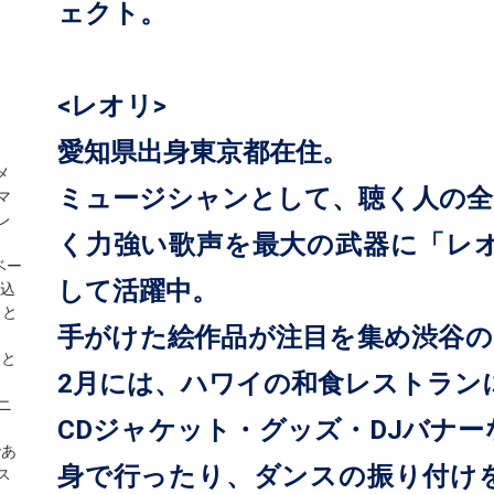
ェクト。
<レオリ>
愛知県出身東京都在住。
メ
ミュージシャンとして、聴く人の全
マ
レ
く力強い歌声を最大の武器に「レオ
をベー
して活躍中。
を込
トと
手がけた絵作品が注目を集め渋谷のカ
」と
2月には、ハワイの和食レストラン
ユニ
CDジャケット・グッズ・DJバナ
であ
身で行ったり、ダンスの振り付け
ス