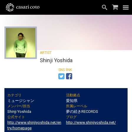
Shinji Yoshida
カテゴリ
活動拠点
ミュージシャン
愛知県
メンバー/担当
所属レーベル
Shinji Yoshida
夢の続きRECORDS
公式サイト
ブログ
http://www.shinjiyoshida.net/en
http://www.shinjiyoshida.net/
try/homepage