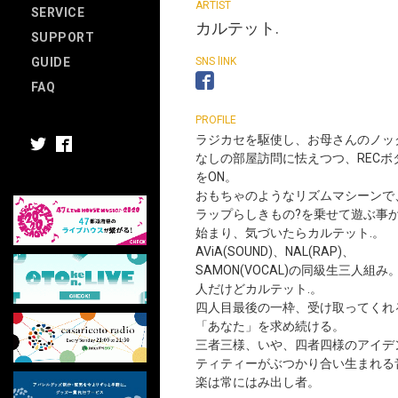
SERVICE
カルテット.
SUPPORT
GUIDE
FAQ
ラジカセを駆使し、お母さんのノッ
なしの部屋訪問に怯えつつ、RECボ
をON。
おもちゃのようなリズムマシーンで
ラップらしきもの?を乗せて遊ぶ事
始まり、気づいたらカルテット.。
AViA(SOUND)、NAL(RAP)、
SAMON(VOCAL)の同級生三人組み
人だけどカルテット.。
四人目最後の一枠、受け取ってくれ
「あなた」を求め続ける。
三者三様、いや、四者四様のアイデ
ティティーがぶつかり合い生まれる
楽は常にはみ出し者。