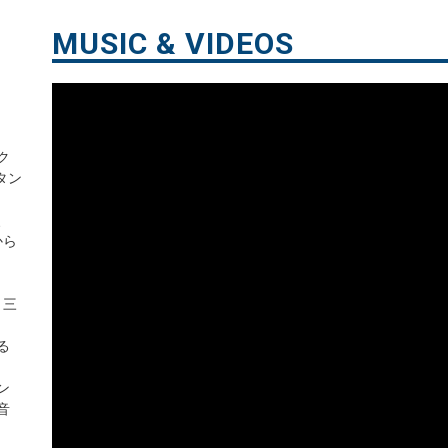
MUSIC & VIDEOS
ク
タン
、
から
。三
る
ン
音