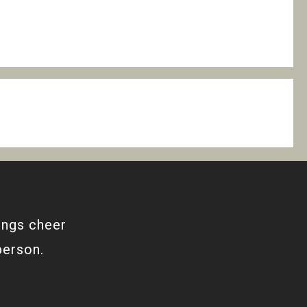
ings cheer
person.