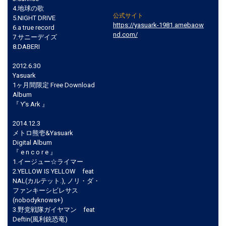
4.地球の歌
公式サイト
5.NIGHT DRIVE
https://yasuark-1981.amebaow
6.a true record
nd.com/
7.サニーデイズ
8.DABERI
2012.6.30
Yasuark
1ヶ月間限定 Free Download
Album
『 Y's Ark 』
2014.12.3
メトロ熊壱&Yasuark
Digital Album
『 e n c o r e 』
1.イージュー☆ライマー
2.YELLOW IS YELLOW feat
NAL(カルテット.), ノリ・ダ・
ファンキーシビレサス
(nobodyknows+)
3.野党戦隊ガイヤマン feat
Deftin(風利銃恐竜)