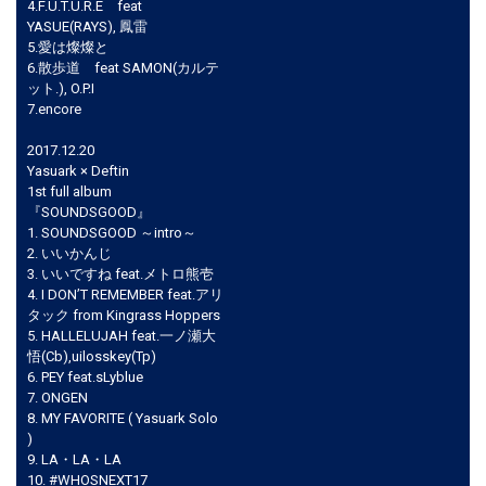
4.F.U.T.U.R.E feat
YASUE(RAYS), 鳳雷
5.愛は燦燦と
6.散歩道 feat SAMON(カルテ
ット.), O.P.I
7.encore
2017.12.20
Yasuark × Deftin
1st full album
『SOUNDSGOOD』
1. SOUNDSGOOD ～intro～
2. いいかんじ
3. いいですね feat.メトロ熊壱
4. I DON’T REMEMBER feat.アリ
タック from Kingrass Hoppers
5. HALLELUJAH feat.一ノ瀬大
悟(Cb),uilosskey(Tp)
6. PEY feat.sLyblue
7. ONGEN
8. MY FAVORITE ( Yasuark Solo
)
9. LA・LA・LA
10. #WHOSNEXT17