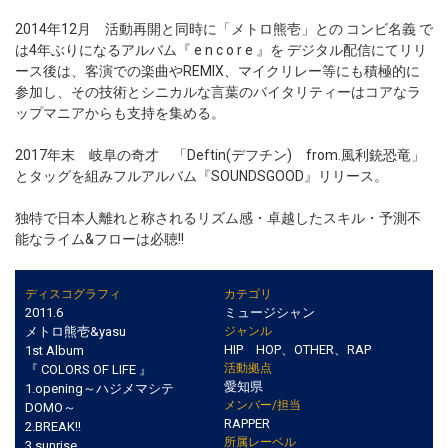
2014年12月 活動再開と同時に「メトロ熊壱」との コンビ名義 で
は4年ぶりになるアルバム『 e n c o r e 』を デジタル配信にてリリ
ース後は、客演での楽曲やREMIX、マイクリレー等にも積極的に
参加し、その技術とシニカルな言葉のバイタリティーはコアなラ
ップマニアからも支持を集める。
2017年末 岐阜の奇才 「Deftin(デフチン) from.風利銃恐竜」
とタッグを組みフルアルバム『SOUNDSGOOD』リリース。
独特で日本人離れと称されるリズム感・卓越したスキル・予測不
能なライム&フローは必聴!!
ディスコグラフィ
カテゴリ
2011.6
ミュージシャン
メトロ熊壱&yasu
ジャンル
HIP HOP、OTHER、RAP
1st Album
活動拠点
『 COLORS OF LIFE 』
愛知県
1.opening～ハジメマシテ
メンバー/担当
DOMO～
RAPPER
2.BREAK!!
所属レーベル
3.sunrise