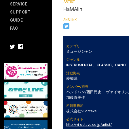
SERVICE
HaMAlin
SUPPORT
GUIDE
FAQ
カテゴリ
ミュージシャン
ジャンル
INSTRUMENTAL、CLASSIC、DANCE
活動拠点
愛知県
メンバー/担当
ハンドパン/西田尚史 ヴァイオリン
加藤寿美佳
所属事務所
株式会社VI octave
公式サイト
http://vi-octave.co.jp/artist/