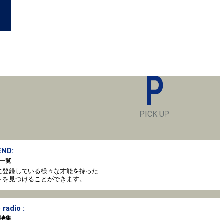
P
PICK UP
ND:
一覧
oto に登録している様々な才能を持った
トを見つけることができます。
 radio :
特集