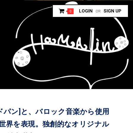
LOGIN
SIGN UP
0
OR
ドパン]と、バロック音楽から使用
の世界を表現。独創的なオリジナル