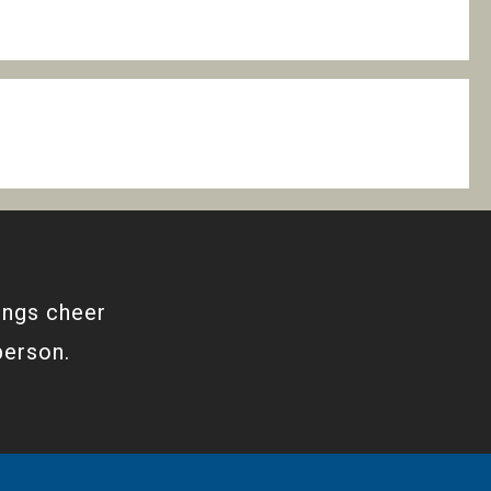
ings cheer
person.