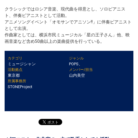
クラシックではロシア音楽、現代曲を得意とし、ソロピアニス
ト、伴奏ピアニストとして活動。
アニメソングイベント「オモサンでアニソン!!」に伴奏ピアニスト
として出演。
作曲家としては、横浜市民ミュージカル「星の王子さん」他、映
画音楽など含め50曲以上の楽曲提供を行っている。
カテゴリ
ジャンル
ミュージシャン
POPS、
活動拠点
メンバー/担当
東京都
山内美空
所属事務所
STONEProject