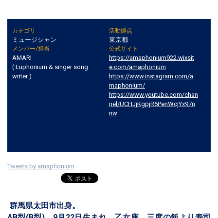
カテゴリ
活動拠点
ミュージシャン
東京都
メンバー/担当
公式サイト
AMARI
https://amaphonium922.wixsit
​( Euphonium & singer song
e.com/amaphonium
writer )
https://www.instagram.com/a
maphonium/
https://www.youtube.com/chan
nel/UCHJjKgpjR6PenWcjYx97n
nw
Tweets by amaphonium
群馬県太田市出身。
AB型(B型)。9月22日生まれ。乙女座。三度の飯より寿司