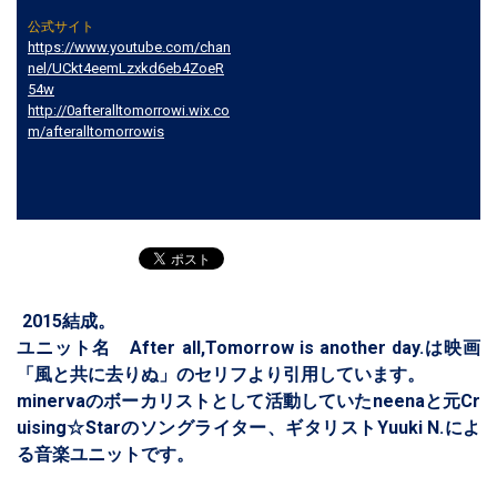
公式サイト
https://www.youtube.com/chan
nel/UCkt4eemLzxkd6eb4ZoeR
54w
http://0afteralltomorrowi.wix.co
m/afteralltomorrowis
2015結成。
ユニット名 After all,Tomorrow is another day.は映画
「風と共に去りぬ」のセリフより引用しています。
minervaのボーカリストとして活動していたneenaと元Cr
uising☆Starのソングライター、ギタリストYuuki N.によ
る音楽ユニットです。