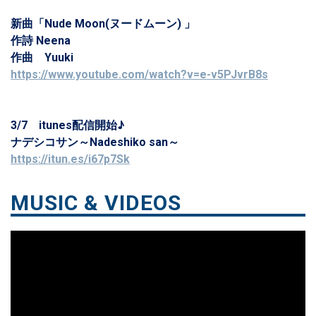
新曲「Nude Moon(ヌードムーン) 」
作詩 Neena
作曲 Yuuki
https://www.youtube.com/watch?v=e-v5PJvrB8s
3/7 itunes配信開始♪
ナデシコサン～Nadeshiko san～
https://itun.es/i67p7Sk
MUSIC & VIDEOS