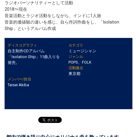
ラジオパーソナリティーとして活動
2018〜現在
音楽活動とラジオ活動をしながら、インドに1人旅
音楽的価値観の違いを感じ、自ら作詞作曲をし、「Isolation
Ship」というアルバム作成
ディスコグラフィ
カテゴリ
自主制作CDアルバム
ミュージシャン
「Isolation Ship」11曲入りを
ジャンル
POPS、FOLK
発売。
活動拠点
東京都
メンバー/担当
Taisei Akiba