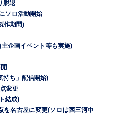
より脱退
心にソロ活動開始
曲製作期間)
動(自主企画イベント等も実施)
再開
でる気持ち」配信開始)
拠点変更
ト結成)
動拠点を名古屋に変更(ソロは西三河中