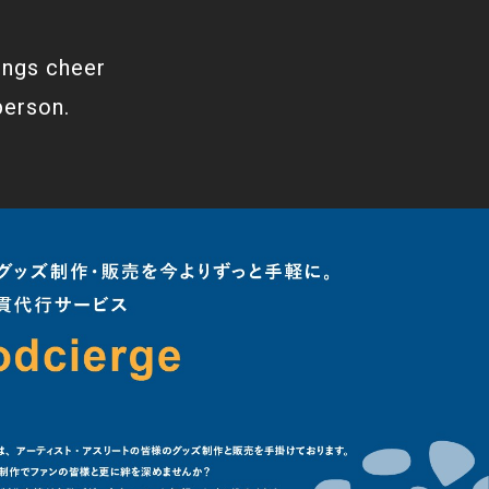
ings cheer
person.