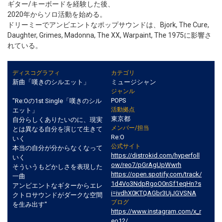
ギター/キーボードを経験した後、
2020年からソロ活動を始める。
ドリーミーでアンビエントなポップサウンドは、Bjork, The Cure,
Daughter, Grimes, Madonna, The XX, Warpaint, The 1975に影響さ
れている。
ディスコグラフィ
カテゴリ
新曲「嘆きのシルエット」
ミュージシャン
ジャンル
POPS
"Re:Oの1st Single「嘆きのシル
活動拠点
エット」
東京都
自分らしくありたいのに、現実
メンバー/担当
とは異なる自分を演じて生きて
Re:O
いく
公式サイト
本当の自分が分からなくなって
https://distrokid.com/hyperfoll
いく
ow/reo7/pGrAgUpWwrh
そういうもどかしさを表現した
https://open.spotify.com/track/
一曲
1d4Vo3NdpRgoO0nSf1eqHn?s
アンビエントなギターからエレ
i=ivdhX0KTQAGbr3UjJGVSNA
クトロサウンドがダークな空間
ブログ
を生み出す"
https://www.instagram.com/x_r
eo12/