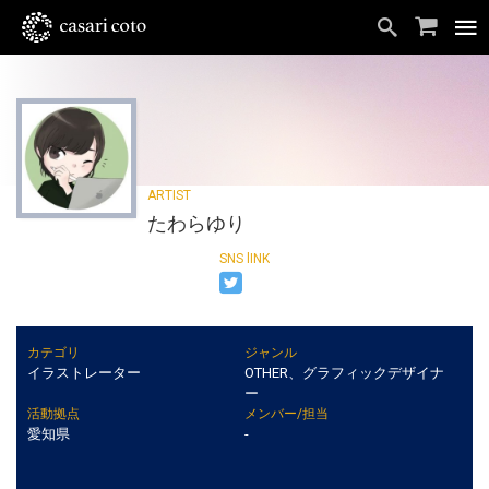
たわらゆり
カテゴリ
ジャンル
イラストレーター
OTHER、グラフィックデザイナ
ー
活動拠点
メンバー/担当
愛知県
-