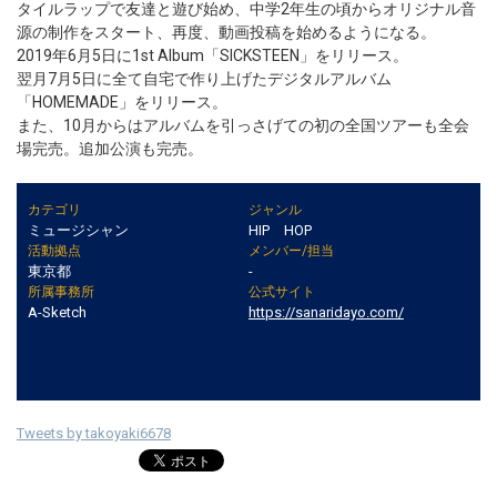
タイルラップで友達と遊び始め、中学2年生の頃からオリジナル音
源の制作をスタート、再度、動画投稿を始めるようになる。
2019年6月5日に1st Album「SICKSTEEN」をリリース。
翌月7月5日に全て自宅で作り上げたデジタルアルバム
「HOMEMADE」をリリース。
また、10月からはアルバムを引っさげての初の全国ツアーも全会
場完売。追加公演も完売。
カテゴリ
ジャンル
ミュージシャン
HIP HOP
活動拠点
メンバー/担当
東京都
-
所属事務所
公式サイト
A-Sketch
https://sanaridayo.com/
Tweets by takoyaki6678