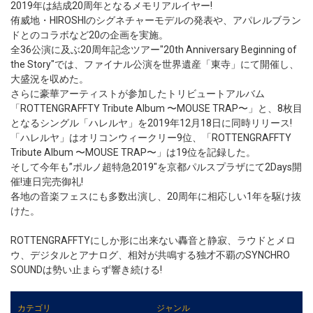
2019年は結成20周年となるメモリアルイヤー!
侑威地・HIROSHIのシグネチャーモデルの発表や、アパレルブラン
ドとのコラボなど20の企画を実施。
全36公演に及ぶ20周年記念ツアー"20th Anniversary Beginning of
the Story"では、ファイナル公演を世界遺産「東寺」にて開催し、
大盛況を収めた。
さらに豪華アーティストが参加したトリビュートアルバム
「ROTTENGRAFFTY Tribute Album 〜MOUSE TRAP〜」と、8枚目
となるシングル「ハレルヤ」を2019年12月18日に同時リリース!
「ハレルヤ」はオリコンウィークリー9位、「ROTTENGRAFFTY
Tribute Album 〜MOUSE TRAP〜」は19位を記録した。
そして今年も”ポルノ超特急2019"を京都パルスプラザにて2Days開
催!連日完売御礼!
各地の音楽フェスにも多数出演し、20周年に相応しい1年を駆け抜
けた。
ROTTENGRAFFTYにしか形に出来ない轟音と静寂、ラウドとメロ
ウ、デジタルとアナログ、相対が共鳴する独才不覇のSYNCHRO
SOUNDは勢い止まらず響き続ける!
カテゴリ
ジャンル