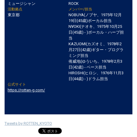
ミュージシャン
ROCK
活動拠点
メンバー/担当
東京都
NOBUYA(ノブヤ、1975年12月
19日(45歳)ボーカル担当
N∀OKI(ナオキ、1975年10月25
日(45歳) - )ボーカル・ハープ担
当
KAZUOMI(カズオミ、1978年2
月27日(42歳)ギター・プログラ
ミング担当
侑威地(ゆういち、1978年2月3
日(42歳) - ベース担当
HIROSHI(ヒロシ、1976年11月3
日(44歳) - )ドラム担当
公式サイト
https://rotten-g.com/
Tweets by ROTTEN_KYOTO