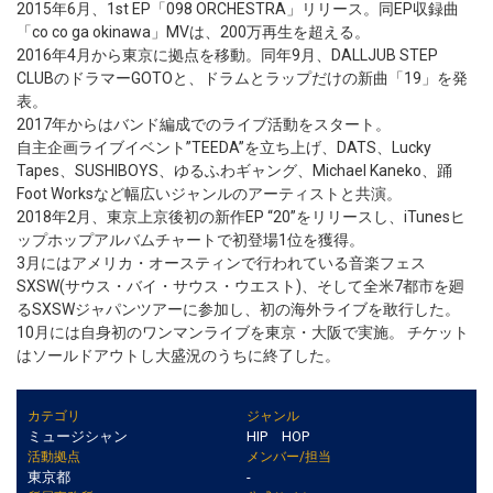
2015年6月、1st EP「098 ORCHESTRA」リリース。同EP収録曲
「co co ga okinawa」MVは、200万再生を超える。
2016年4月から東京に拠点を移動。同年9月、DALLJUB STEP
CLUBのドラマーGOTOと、ドラムとラップだけの新曲「19」を発
表。
2017年からはバンド編成でのライブ活動をスタート。
自主企画ライブイベント”TEEDA”を立ち上げ、DATS、Lucky
Tapes、SUSHIBOYS、ゆるふわギャング、Michael Kaneko、踊
Foot Worksなど幅広いジャンルのアーティストと共演。
2018年2月、東京上京後初の新作EP “20”をリリースし、iTunesヒ
ップホップアルバムチャートで初登場1位を獲得。
3月にはアメリカ・オースティンで行われている音楽フェス
SXSW(サウス・バイ・サウス・ウエスト)、そして全米7都市を廻
るSXSWジャパンツアーに参加し、初の海外ライブを敢行した。
10月には自身初のワンマンライブを東京・大阪で実施。 チケット
はソールドアウトし大盛況のうちに終了した。
カテゴリ
ジャンル
ミュージシャン
HIP HOP
活動拠点
メンバー/担当
東京都
-