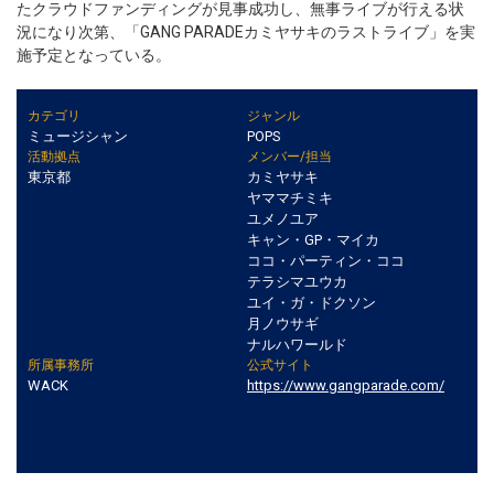
たクラウドファンディングが見事成功し、無事ライブが行える状
況になり次第、「GANG PARADEカミヤサキのラストライブ」を実
施予定となっている。
カテゴリ
ジャンル
ミュージシャン
POPS
活動拠点
メンバー/担当
東京都
カミヤサキ
ヤママチミキ
ユメノユア
キャン・GP・マイカ
ココ・パーティン・ココ
テラシマユウカ
ユイ・ガ・ドクソン
月ノウサギ
ナルハワールド
所属事務所
公式サイト
WACK
https://www.gangparade.com/