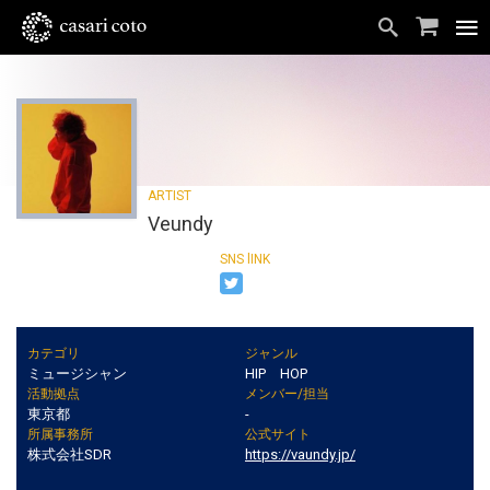
Veundy
カテゴリ
ジャンル
ミュージシャン
HIP HOP
活動拠点
メンバー/担当
東京都
-
所属事務所
公式サイト
株式会社SDR
https://vaundy.jp/