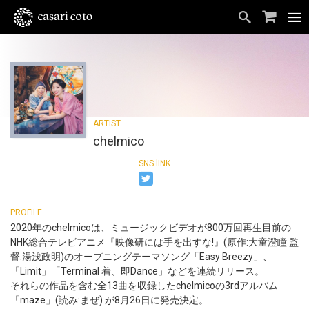
chelmico
2020年のchelmicoは、ミュージックビデオが800万回再生目前の
NHK総合テレビアニメ『映像研には手を出すな!』(原作:大童澄瞳 監
督:湯浅政明)のオープニングテーマソング「Easy Breezy」、
「Limit」「Terminal 着、即Dance」などを連続リリース。
それらの作品を含む全13曲を収録したchelmicoの3rdアルバム
「maze」(読み:まぜ) が8月26日に発売決定。