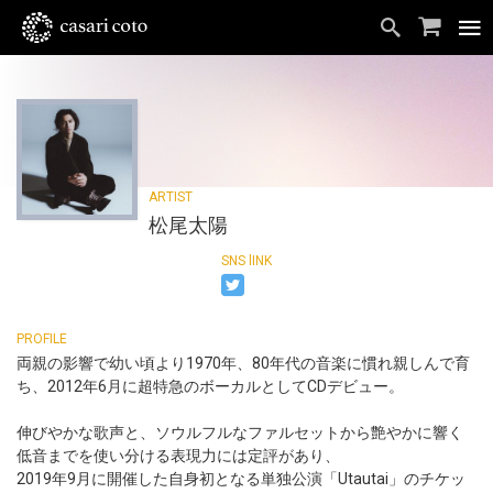
松尾太陽
両親の影響で幼い頃より1970年、80年代の音楽に慣れ親しんで育
ち、2012年6月に超特急のボーカルとしてCDデビュー。
伸びやかな歌声と、ソウルフルなファルセットから艶やかに響く
低音までを使い分ける表現力には定評があり、
2019年9月に開催した自身初となる単独公演「Utautai」のチケッ