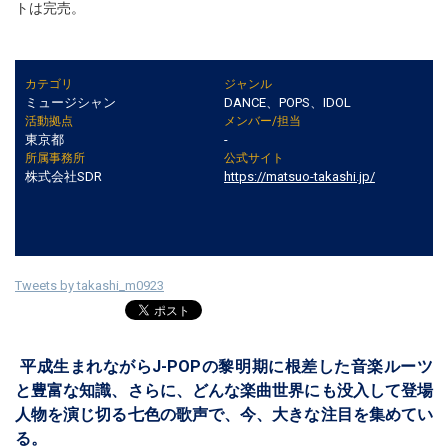
トは完売。
カテゴリ
ジャンル
ミュージシャン
DANCE、POPS、IDOL
活動拠点
メンバー/担当
東京都
-
所属事務所
公式サイト
株式会社SDR
https://matsuo-takashi.jp/
Tweets by takashi_m0923
平成生まれながらJ-POPの黎明期に根差した音楽ルーツ
と豊富な知識、さらに、どんな楽曲世界にも没入して登場
人物を演じ切る七色の歌声で、今、大きな注目を集めてい
る。