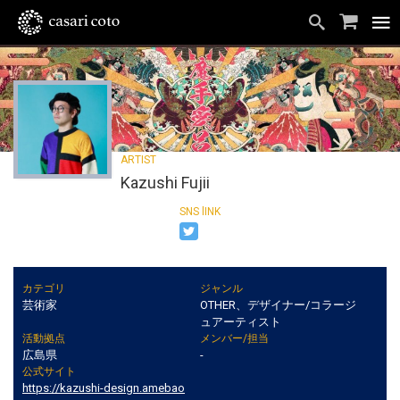
Kazushi Fujii
カテゴリ
ジャンル
芸術家
OTHER、デザイナー/コラージ
ュアーティスト
活動拠点
メンバー/担当
広島県
-
公式サイト
https://kazushi-design.amebao