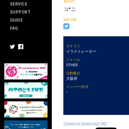
SERVICE
コ*ニ
SUPPORT
GUIDE
FAQ
カテゴリ
イラストレーター
ジャンル
OTHER
活動拠点
大阪府
メンバー/担当
-
Tweets by dreamcast1987