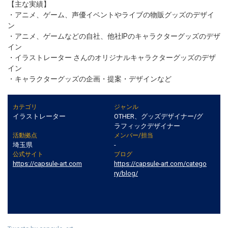
【主な実績】
・アニメ、ゲーム、声優イベントやライブの物販グッズのデザイ
ン
・アニメ、ゲームなどの自社、他社IPのキャラクターグッズのデザ
イン
・イラストレーター さんのオリジナルキャラクターグッズのデザ
イン
・キャラクターグッズの企画・提案・デザインなど
カテゴリ
ジャンル
イラストレーター
OTHER、グッズデザイナー/グ
ラフィックデザイナー
活動拠点
メンバー/担当
埼玉県
-
公式サイト
ブログ
https://capsule-art.com
https://capsule-art.com/catego
ry/blog/