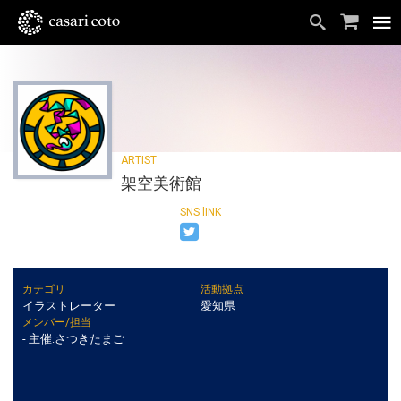
架空美術館
カテゴリ
活動拠点
イラストレーター
愛知県
メンバー/担当
- 主催:さつきたまご