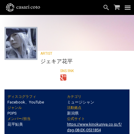
ジェキア花平
ディスコグラフィ
カテゴリ
Facebook、YouTube
ミュージシャン
ジャンル
活動拠点
POPS
新潟県
メンバー/担当
公式サイト
花平鮎美
https://www.kinokuniya.co.jp/f/
dsg-08-EK-0531854