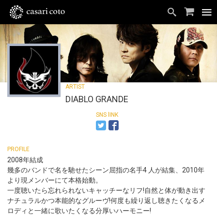
DIABLO GRANDE
2008年結成
幾多のバンドで名を馳せたシーン屈指の名手4 人が結集、2010年
より現メンバーにて本格始動。
一度聴いたら忘れられないキャッチーなリフ!自然と体が動き出す
ナチュラルかつ本能的なグルーヴ!何度も繰り返し聴きたくなるメ
ロディと一緒に歌いたくなる分厚いハーモニー!