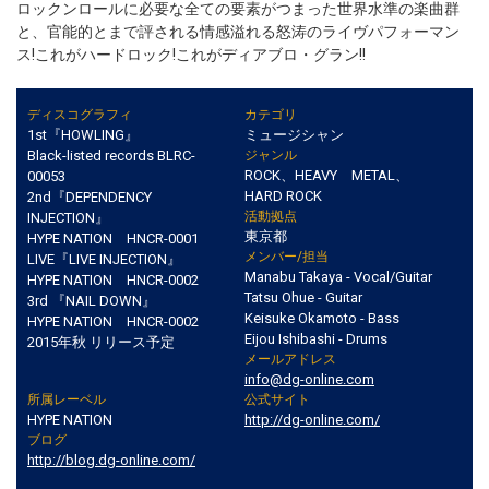
ロックンロールに必要な全ての要素がつまった世界水準の楽曲群
と、官能的とまで評される情感溢れる怒涛のライヴパフォーマン
ス!これがハードロック!これがディアブロ・グラン!!
ディスコグラフィ
カテゴリ
1st『HOWLING』
ミュージシャン
Black-listed records BLRC-
ジャンル
ROCK、HEAVY METAL、
00053
HARD ROCK
2nd『DEPENDENCY
活動拠点
INJECTION』
東京都
HYPE NATION HNCR-0001
メンバー/担当
LIVE『LIVE INJECTION』
Manabu Takaya - Vocal/Guitar
HYPE NATION HNCR-0002
Tatsu Ohue - Guitar
3rd 『NAIL DOWN』
Keisuke Okamoto - Bass
HYPE NATION HNCR-0002
Eijou Ishibashi - Drums
2015年秋 リリース予定
メールアドレス
info@dg-online.com
所属レーベル
公式サイト
HYPE NATION
http://dg-online.com/
ブログ
http://blog.dg-online.com/