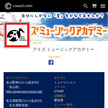
アイズ ミュージックアカデミー
ディスコグラフィ
カテゴリ
金山駅南口から徒歩3分
ミュージシャン
「金山校」
ジャンル
OTHER
http://www.ays-music.net/
活動拠点
愛知県
名古屋駅西口から徒歩3分
メンバー/担当
「名古屋駅前校」