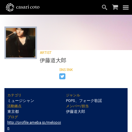
伊藤道大郎
カテゴリ
ジャンル
ミュージシャン
POPS、フォーク歌謡
活動拠点
メンバー/担当
東京都
伊藤道大郎
ブログ
http://profile.ameba.jp/melopoi
n