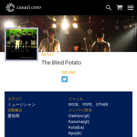
The Blind Potato
カテゴリ
ジャンル
ミュージシャン
ROCK、POPS、OTHER
活動拠点
メンバー/担当
愛知県
Daiki(vo/gt)
Kazuma(gt)
Kota(ba)
Ryo(dr)