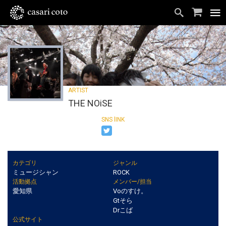
THE NOiSE
カテゴリ
ジャンル
ミュージシャン
ROCK
活動拠点
メンバー/担当
愛知県
Voのすけ。
Gtそら
Drこば
公式サイト