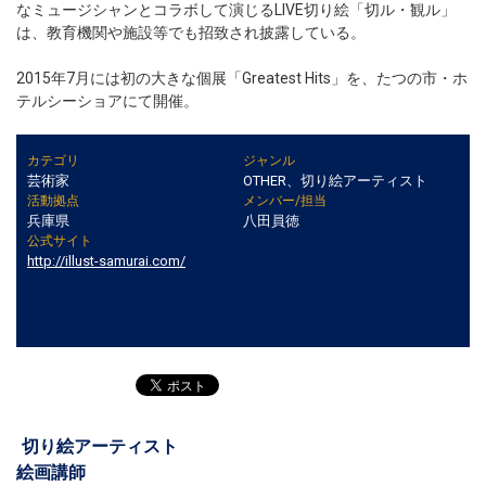
なミュージシャンとコラボして演じるLIVE切り絵「切ル・観ル」
は、教育機関や施設等でも招致され披露している。
2015年7月には初の大きな個展「Greatest Hits」を、たつの市・ホ
テルシーショアにて開催。
カテゴリ
ジャンル
芸術家
OTHER、切り絵アーティスト
活動拠点
メンバー/担当
兵庫県
八田員徳
公式サイト
http://illust-samurai.com/
切り絵アーティスト
絵画講師