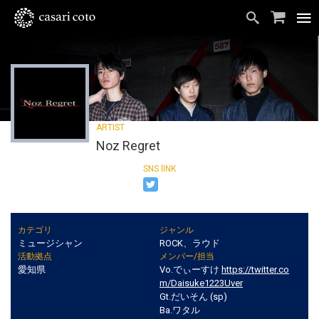
Noz Regret
カテゴリ
ジャンル
ミュージシャン
ROCK、ラウド
活動拠点
メンバー/担当
愛知県
Vo.でぃーすけ
https://twitter.co
m/Daisuke1223Uver
Gt.だいそん (sp)
Ba.ワタル