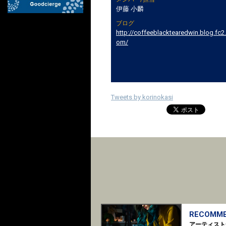
伊藤 小麟
ブログ
http://coffeeblacktearedwin.blog.fc2
om/
Tweets by korinokasi
RECOMME
アーティスト