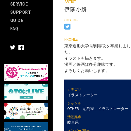
SERVICE
伊藤 小麟
SUPPORT
GUIDE
FAQ
東京造形大学 彫刻専攻を卒業しまし
た。
イラストも描きます。
漫画と映画は多分趣味です。
よろしくお願いします。
カテゴリ
イラストレーター
ジャンル
OTHER、彫刻家、イラストレーター
活動拠点
岐阜県
メンバー/担当