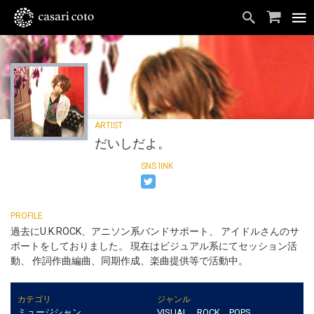
だいしだよ。
過去にU.K.ROCK、アニソン系バンドサポート、 アイドルさんのサ
ポートをしておりました。 現在はビジュアル系にてセッション活
動、 作詞作曲編曲、同期作成、楽曲提供等で活動中。
カテゴリ
ジャンル
ミュージシャン
VISUAL、ROCK、POPS