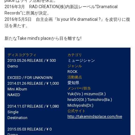
place はライブ活動を休止。
2016年3月 RAD CREATION(株)内新設レーベル”Dramatical
Records“に所属が決定。
2016年5月5日 自主企画『Is your life dramatical ?』を皮切りに復
活を果たす。
新たなTake mind’s placeから目を離すな!
ディスコグラフィ
カテゴリ
2013.05.26 RELEASE / ¥ 500
ミュージシャン
Demo
ジャンル
ROCK
活動拠点
EXCEED / FOR UNKNOWN
愛知県
2014.01.26 RELEASE / ¥ 1,000
メンバー/担当
Mini Album
Yuki(Vo.) mizumo(Gt.)
NAKED
hiraSO(Gt.) Tomohiro(Ba.)
Michiyoshi(Dr.)
2014.11.07 RELEASE / ¥ 1,080
公式サイト
Single
http://takemindsplace.com/live
Destination
2015.05.03 RELEASE / ¥ 0
Demo