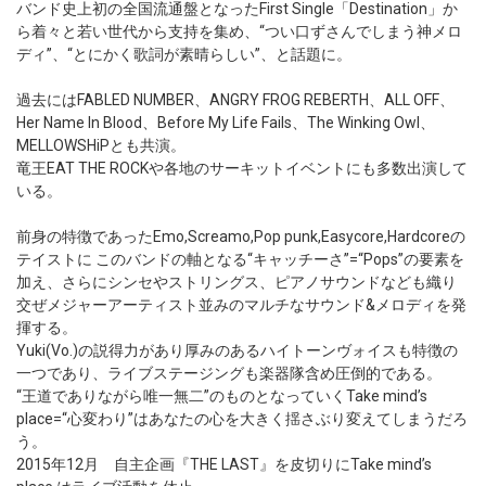
バンド史上初の全国流通盤となったFirst Single「Destination」か
ら着々と若い世代から支持を集め、“つい口ずさんでしまう神メロ
ディ”、“とにかく歌詞が素晴らしい”、と話題に。
過去にはFABLED NUMBER、ANGRY FROG REBERTH、ALL OFF、
Her Name In Blood、Before My Life Fails、The Winking Owl、
MELLOWSHiPとも共演。
竜王EAT THE ROCKや各地のサーキットイベントにも多数出演して
いる。
前身の特徴であったEmo,Screamo,Pop punk,Easycore,Hardcoreの
テイストに このバンドの軸となる“キャッチーさ”=“Pops”の要素を
加え、さらにシンセやストリングス、ピアノサウンドなども織り
交ぜメジャーアーティスト並みのマルチなサウンド&メロディを発
揮する。
Yuki(Vo.)の説得力があり厚みのあるハイトーンヴォイスも特徴の
一つであり、ライブステージングも楽器隊含め圧倒的である。
“王道でありながら唯一無二”のものとなっていくTake mind’s
place=“心変わり”はあなたの心を大きく揺さぶり変えてしまうだろ
う。
2015年12月 自主企画『THE LAST』を皮切りにTake mind’s