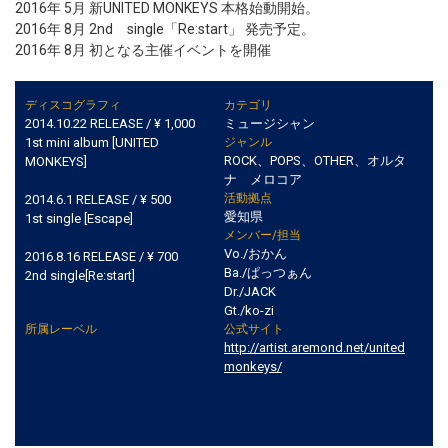
2016年 5月 新UNITED MONKEYS 本格始動開始。
2016年 8月 2nd single「Re:start」 発売予定。
2016年 8月 初となる主催イベントを開催
ディスコグラフィ
カテゴリ
2014.10.22 RELEASE / ¥ 1,000
ミュージシャン
1st mini album [UNITED
ジャンル
ROCK、POPS、OTHER、オルタ
MONKEYS]
ナ メロコア
活動拠点
2014.6.1 RELEASE / ¥ 500
愛知県
1st single [Escape]
メンバー/担当
Vo./おかん
2016.8.16 RELEASE / ¥ 700
Ba./ぱっつぁん
2nd single[Re:start]
Dr./JACK
Gt./ko-zi
所属レーベル
公式サイト
http://artist.aremond.net/united
monkeys/