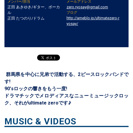
メンバー/担当
メールアドレス
正田 あきゆき/ギター、ボーカ
zero.ryosay@gmail.com
ル
ブログ
http://ameblo.jp/ultimatezero-r
正田 たつのり/ドラム
yosay/
群馬県を中心に兄弟で活動する、2ピースロックバンドで
す!
90'sロックの響きをもう一度!
ドラマチックでメロディアスなニューミュージックロッ
ク、それがultimate zeroです♪
MUSIC & VIDEOS