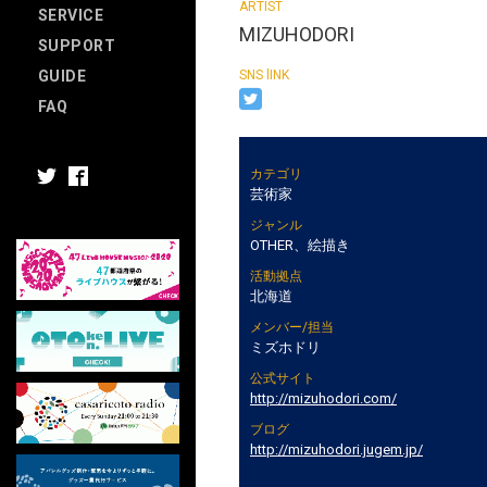
SERVICE
MIZUHODORI
SUPPORT
GUIDE
FAQ
カテゴリ
芸術家
ジャンル
OTHER、絵描き
活動拠点
北海道
メンバー/担当
ミズホドリ
公式サイト
http://mizuhodori.com/
ブログ
http://mizuhodori.jugem.jp/