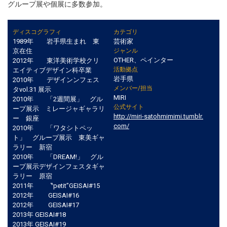
グループ展や個展に多数参加。
ディスコグラフィ
カテゴリ
1989年 岩手県生まれ 東
芸術家
京在住
ジャンル
OTHER、ペインター
2012年 東洋美術学校クリ
活動拠点
エイティブデザイン科卒業
岩手県
2010年 デザインンフェス
メンバー/担当
タvol.31 展示
MIRI
2010年 「2週間展」 グル
公式サイト
ープ展示 ミレージャギャラリ
http://miri-satohmimimi.tumblr.
ー 銀座
com/
2010年 「ワタシトペッ
ト」 グループ展示 東美ギャ
ラリー 新宿
2010年 「DREAM!」 グル
ープ展示デザインフェスタギャ
ラリー 原宿
2011年 〝petit”GEISAI#15
2012年 GEISAI#16
2012年 GEISAI#17
2013年 GEISAI#18
2013年 GEISAI#19