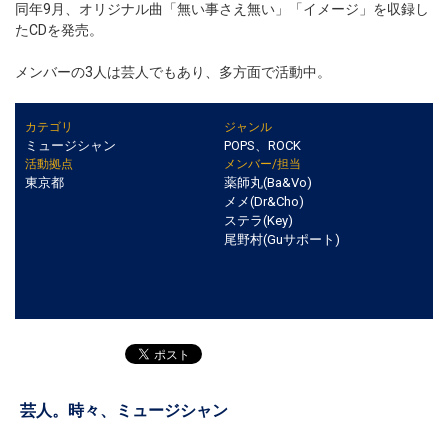
同年9月、オリジナル曲「無い事さえ無い」「イメージ」を収録し
たCDを発売。
メンバーの3人は芸人でもあり、多方面で活動中。
カテゴリ
ジャンル
ミュージシャン
POPS、ROCK
活動拠点
メンバー/担当
東京都
薬師丸(Ba&Vo)
メメ(Dr&Cho)
ステラ(Key)
尾野村(Guサポート)
芸人。時々、ミュージシャン