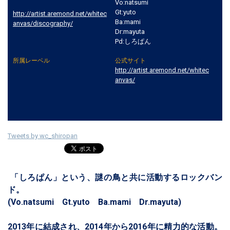
Vo:natsumi
Gt:yuto
http://artist.aremond.net/whitec
Ba:mami
anvas/discography/
Dr:mayuta
Pd:しろぱん
所属レーベル
公式サイト
http://artist.aremond.net/whitec
anvas/
Tweets by wc_shiropan
「しろぱん」という、謎の鳥と共に活動するロックバン
ド。
(Vo.natsumi Gt.yuto Ba.mami Dr.mayuta)
2013年に結成され、2014年から2016年に精力的な活動。