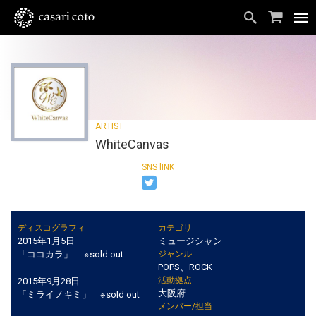
WhiteCanvas
ディスコグラフィ
カテゴリ
2015年1月5日
ミュージシャン
「ココカラ」 ※sold out
ジャンル
POPS、ROCK
活動拠点
2015年9月28日
大阪府
「ミライノキミ」 ※sold out
メンバー/担当