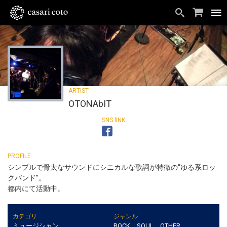
OTONAbIT
シンプルで骨太なサウンドにシニカルな歌詞が特徴の“ゆる系ロッ
クバンド”。
都内にて活動中。
カテゴリ
ジャンル
ミュージシャン
ROCK、SOUL、OTHER