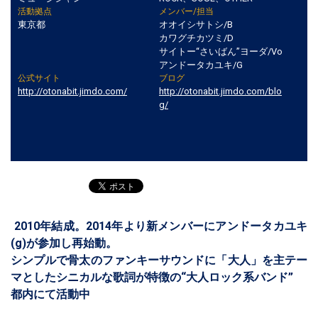
活動拠点
メンバー/担当
東京都
オオイシサトシ/B
カワグチカツミ/D
サイトー“さいばん”ヨーダ/Vo
アンドータカユキ/G
公式サイト
ブログ
http://otonabit.jimdo.com/
http://otonabit.jimdo.com/blo
g/
2010年結成。2014年より新メンバーにアンドータカユキ
(g)が参加し再始動。
シンプルで骨太のファンキーサウンドに「大人」を主テー
マとしたシニカルな歌詞が特徴の“大人ロック系バンド”
都内にて活動中