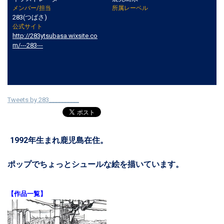
メンバー/担当
所属レーベル
283(つばさ)
公式サイト
http://283ytsubasa.wixsite.co
m/---283---
Tweets by 283__________
1992年生まれ鹿児島在住。
ポップでちょっとシュールな絵を描いています。