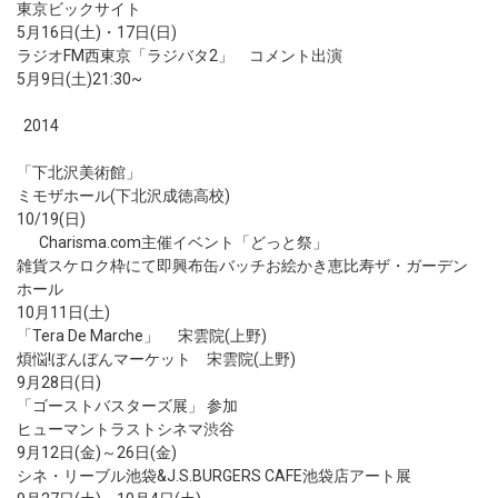
東京ビックサイト
5月16日(土)・17日(日)
ラジオFM西東京「ラジバタ2」 コメント出演
5月9日(土)21:30~
2014
「下北沢美術館」
ミモザホール(下北沢成徳高校)
10/19(日)
Charisma.cоm主催イベント「どっと祭」
雑貨スケロク枠にて即興布缶バッチお絵かき恵比寿ザ・ガーデン
ホール
10月11日(土)
「Tera De Marche」 宋雲院(上野)
煩悩!ぼんぼんマーケット 宋雲院(上野)
9月28日(日)
「ゴーストバスターズ展」 参加
ヒューマントラストシネマ渋谷
9月12日(金)～26日(金)
シネ・リーブル池袋&J.S.BURGERS CAFE池袋店アート展