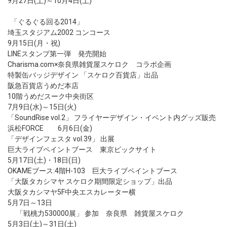
9月27日(土)～10月4日(土)
「ぐるぐる回る2014」
埼玉スタジアム2002 コンコース
9月15日(月・祝)
LINEスタンプ第一弾 発売開始
Charisma.com×奈良県雑貨屋スケロク コラボ企画
特製缶バッジデザイン 「スケロク百貨店」出品
阪急百貨店うめだ本店
10階うめだスーク中央街区
7月9日(水)～15日(火)
「SoundRise vol.2」 フライヤーデザイン・イベント内グッズ販売
浜松FORCE 6月6日(金)
「デザインフェスタ vol.39」 出展
巨大ライブペイントブース 東京ビックサイト
5月17日(土)・18日(日)
OKAMEブース:4階H-103 巨大ライブペイントブース
「大阪タカシマヤ スケロク期間限定ショップ」出品
大阪タカシマヤ5F中央エスカレーター横
5月7日～13日
「戦桃力530000展」 参加 奈良県 雑貨屋スケロク
5月3日(土)～31日(土)