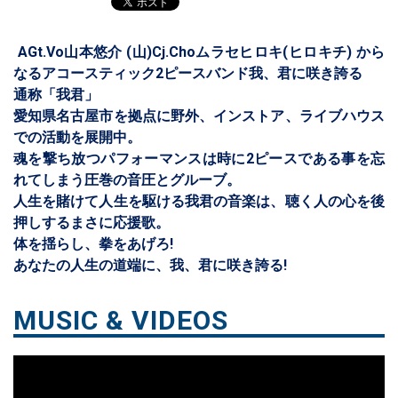
AGt.Vo山本悠介 (山)Cj.Choムラセヒロキ(ヒロキチ) から
なるアコースティック2ピースバンド我、君に咲き誇る
通称「我君」
愛知県名古屋市を拠点に野外、インストア、ライブハウス
での活動を展開中。
魂を撃ち放つパフォーマンスは時に2ピースである事を忘
れてしまう圧巻の音圧とグルーブ。
人生を賭けて人生を駆ける我君の音楽は、聴く人の心を後
押しするまさに応援歌。
体を揺らし、拳をあげろ!
あなたの人生の道端に、我、君に咲き誇る!
MUSIC & VIDEOS