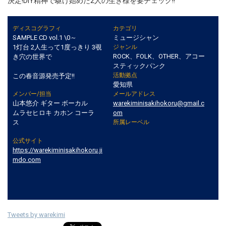
決定!DIY精神で駆け始めた2人の生き様を要チェック!!
ディスコグラフィ
カテゴリ
SAMPLE CD vol.1 \0～
ミュージシャン
1灯台 2人生って1度っきり 3覗
ジャンル
ROCK、FOLK、OTHER、アコー
き穴の世界で
スティックパンク
活動拠点
この春音源発売予定!!
愛知県
メンバー/担当
メールアドレス
山本悠介 ギター ボーカル
warekiminisakihokoru@gmail.c
ムラセヒロキ カホン コーラ
om
ス
所属レーベル
公式サイト
https://warekiminisakihokoru.ji
mdo.com
Tweets by warekimi