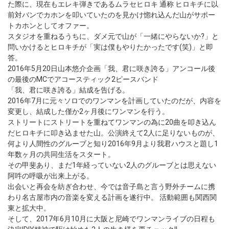
た際に、現在もエレキ弾きであるムラセヒロキ 通称 ヒロキチに以
前対バンでカホンを叩いていたのを見かけ惚れ込んだ山がサポー
トカホンとしてオファー。
スタジオを重ねるうちに、ダメ元で山が「一緒にやらないか?」と
問いかけるとヒロキチが「実は僕もやりたかったです(笑)」と即
答。
2016年5月20日山本悠介企画「我、君に咲き誇る」アンコール後
の最後のMCでアコースティック2ピースバンド
「我、君に咲き誇る」結成を告げる。
2016年7月に元々ソロでのワンマンを計画していたのだが、内容を
変更し、結成した僅か2ヶ月後にワンマンを行う。
ストリートにストリートを重ねてワンマンの為に20曲を叩き込ん
だヒロキチに叩き込ませた山。公演終えて2人に足りないものが、
何より人間性のグルーブと知り2016年9月より我君ハウスと題し1
年数ヶ月の共同生活をスタート。
その甲斐あり、まだ1年経っていない2人のグルーブとは思えない
阿吽の呼吸が出来上がる。
出会いと再会を紡ぎ合わせ、今では音子島と言う野外チームに携
わり名古屋市内の音楽を変える計画を遂行中。 活動範囲も関西関
東と拡大中。
そして、2017年6月10月に大阪と尼崎でワンマンライブの日程も