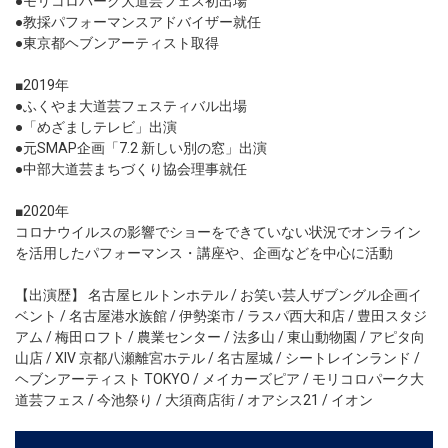
●モリコロパーク大道芸フェス初出場
●教採パフォーマンスアドバイザー就任
●東京都ヘブンアーティスト取得
■2019年
●ふくやま大道芸フェスティバル出場
●「めざましテレビ」出演
●元SMAP企画「7.2 新しい別の窓」出演
●中部大道芸まちづくり協会理事就任
■2020年
コロナウイルスの影響でショーをできていない状況でオンライン
を活用したパフォーマンス・講座や、企画などを中心に活動
【出演歴】 名古屋ヒルトンホテル / お笑い芸人ザブングル企画イ
ベント / 名古屋港水族館 / 伊勢楽市 / ラスパ西大和店 / 豊田スタジ
アム / 梅田ロフト / 農業センター / 法多山 / 東山動物園 / アピタ向
山店 / XIV 京都八瀬離宮ホテル / 名古屋城 / シートレインランド /
ヘブンアーティスト TOKYO / メイカーズピア / モリコロパーク大
道芸フェス / 今池祭り / 大須商店街 / オアシス21 / イオン