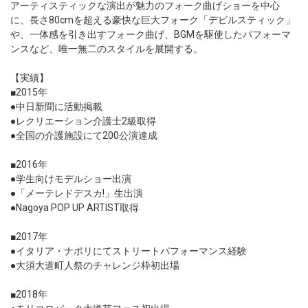
アーティスティックな演出が魅力のフォーク曲げショーを中心
に、長さ80cmを超える豪快な巨大フォーク「デビルスティック」
や、一体感を引き出すフォーク曲げ、BGMを駆使したパフォーマ
ンスなど、唯一無二のスタイルを展開する。
【実績】
■2015年
●中日新聞に活動掲載
●レクリエーション介護士2級取得
●全国の介護施設にて200公演達成
■2016年
●学生向けモデルショー出演
●「メーテレドデスカ!」生出演
●Nagoya POP UP ARTIST取得
■2017年
●イタリア・ナポリにてストリートパフォーマンス経験
●大須大道町人祭のチャレンジ枠初出場
■2018年