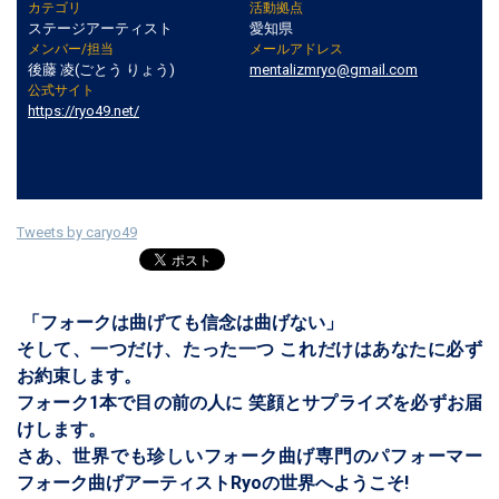
カテゴリ
活動拠点
ステージアーティスト
愛知県
メンバー/担当
メールアドレス
後藤 凌(ごとう りょう)
mentalizmryo@gmail.com
公式サイト
https://ryo49.net/
Tweets by caryo49
「フォークは曲げても信念は曲げない」
そして、一つだけ、たった一つ これだけはあなたに必ず
お約束します。
フォーク1本で目の前の人に 笑顔とサプライズを必ずお届
けします。
さあ、世界でも珍しいフォーク曲げ専門のパフォーマー
フォーク曲げアーティストRyoの世界へようこそ!