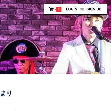
LOGIN
SIGN UP
0
OR
集まり