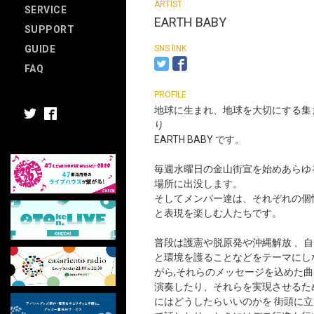
SERVICE
EARTH BABY
SUPPORT
GUIDE
FAQ
地球に生まれ、地球を大切にする集
り
EARTH BABY です。
毎週水曜日の金山街宣を始めあらゆ
場所に出没します。
そしてメンバー達は、それぞれの個
と表現を楽しむ人たちです。
普段は護憲や脱原発や沖縄解放 、自
と環境を護ることなどをテーマにし
がら,それらのメッセージを込めた曲
演奏したり、それらを実現させるた
にはどうしたらいいのかを 街頭に立