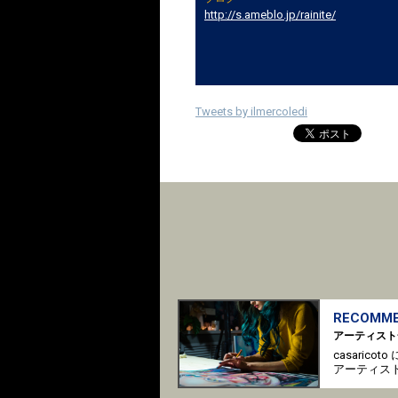
http://s.ameblo.jp/rainite/
Tweets by ilmercoledi
RECOMME
アーティスト
casaric
アーティス