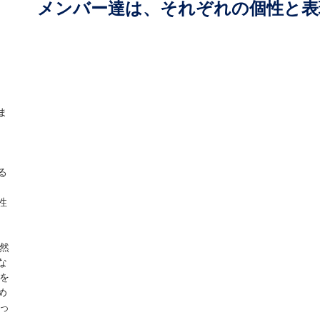
メンバー達は、それぞれの個性と表
ま
る
性
然
な
を
め
っ