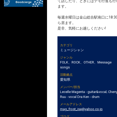
て話したり、ときにはデモ行進も行
ます。
毎週水曜日は金山総合駅南口に18:3
ら居ます。
是非、気軽にお越しください!
カテゴリ
ミュージシャン
ジャンル
FOLK、ROCK、OTHER、Message
songs
活動拠点
愛知県
メンバー/担当
Lecelle Magenta - guitar&vocal; Cherr
Ruu - vocal Dra Ken - drum
メールアドレス
mag_frost_ise@yahoo.co.jp
ブログ