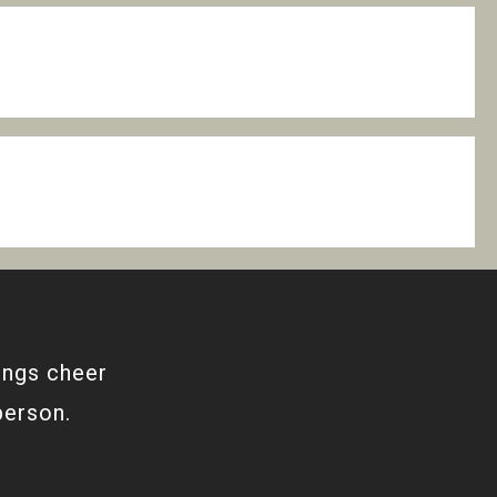
ings cheer
person.